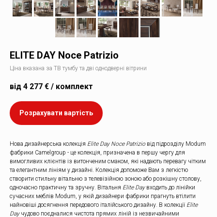
ELITE DAY Noce Patrizio
Ціна вказана за ТВ тумбу та дві однодверні вітрини
від 4 277 € / комплект
Розрахувати вартість
Нова дизайнерська колекція
Elite Day Noce Patrizio
від підрозділу Modum
фабрики Camelgroup - це колекція, призначена в першу чергу для
вимогливих клієнтів із витонченим смаком, які надають перевагу чітким
та елегантним лініям у дизайні. Колекція допоможе Вам з легкістю
створити стильну вітальню з телевізійною зоною або розкішну столову,
одночасно практичну та зручну. Вітальня
Elite Day
входить до лінійки
сучасних меблів Modum, у якій дизайнери фабрики прагнуть втілити
найновіші досягнення передового італійського дизайну. В колекції
Elite
Day
чудово поєдналися чистота прямих ліній із незвичайними