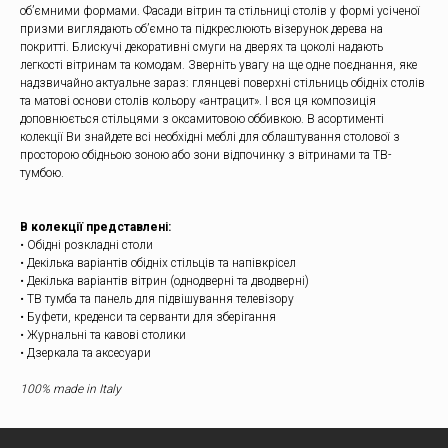
об’ємними формами. Фасади вітрин та стільниці столів у формі усіченої
призми виглядають об’ємно та підкреслюють візерунок дерева на
покритті. Блискучі декоративні смуги на дверях та цоколі надають
легкості вітринам та комодам. Зверніть увагу на ще одне поєднання, яке
надзвичайно актуальне зараз: глянцеві поверхні стільниць обідніх столів
та матові основи столів кольору «антрацит». І вся ця композиція
доповнюється стільцями з оксамитовою оббивкою. В асортименті
колекції Ви знайдете всі необхідні меблі для облаштування столової з
просторою обідньою зоною або зони відпочинку з вітринами та ТВ-
тумбою.
В колекції представлені:
• Обідні розкладні столи
• Декілька варіантів обідніх стільців та напівкрісел
• Декілька варіантів вітрин (однодверні та дводверні)
• ТВ тумба та панель для підвішування телевізору
• Буфети, креденси та серванти для зберігання
• Журнальні та кавові столики
• Дзеркала та аксесуари
100% made in Italy