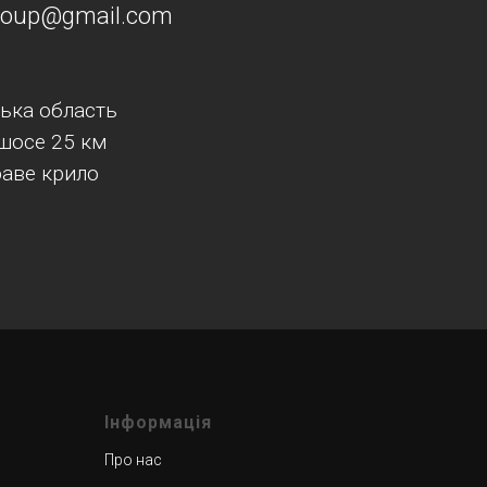
group@gmail.com
"
ська область
шосе 25 км
раве крило
Інформація
Про нас