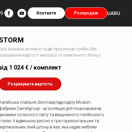
29
UA
RU
Контакти
Розпродаж
STORM
Ціна вказана за ліжко та дві приліжкові тумби (без
урахування вартості матраса та ламельного блоку)
від 1 024 € / комплект
Розрахувати вартість
Італійська спальня
Storm
від підрозділу Modum
фабрики Camelgroup - це колекція для поціновувачів
динаміки сучасного світу та вишуканого італійського
стилю. Її відмінною рисою є гра горизонтальних та
вертикальних ліній шпону в’яза, яка надає меблям