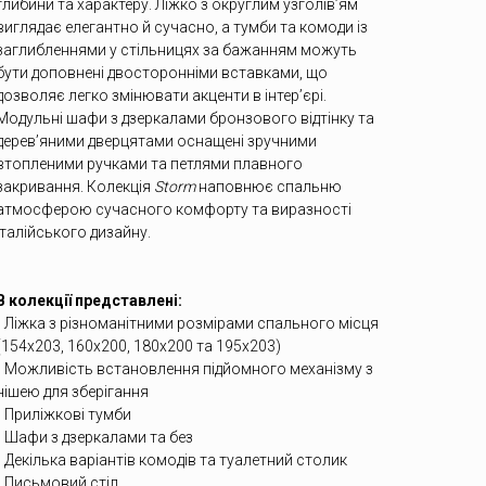
глибини та характеру. Ліжко з округлим узголів’ям
виглядає елегантно й сучасно, а тумби та комоди із
заглибленнями у стільницях за бажанням можуть
бути доповнені двосторонніми вставками, що
дозволяє легко змінювати акценти в інтер’єрі.
Модульні шафи з дзеркалами бронзового відтінку та
дерев’яними дверцятами оснащені зручними
втопленими ручками та петлями плавного
закривання. Колекція
Storm
наповнює спальню
атмосферою сучасного комфорту та виразності
італійського дизайну.
В колекції представлені:
• Ліжка з різноманітними розмірами спального місця
(154х203, 160х200, 180х200 та 195х203)
• Можливість встановлення підйомного механізму з
нішею для зберігання
• Приліжкові тумби
• Шафи з дзеркалами та без
• Декілька варіантів комодів та туалетний столик
• Письмовий стіл