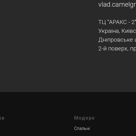
vlad.camel
ТЦ "АРАКС - 2
Україна, Київ
Дніпровське 
2-й поверх, п
ка
Модерн
Спальні