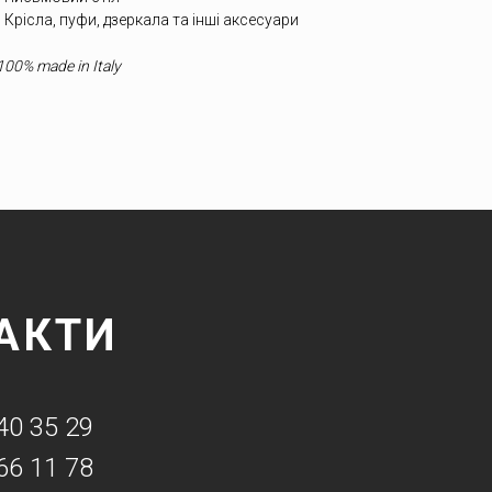
• Крісла, пуфи, дзеркала та інші аксесуари
100% made in Italy
АКТИ
40 35 29
66 11 78