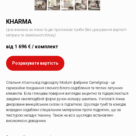
KHARMA
Ціна вказана за ліжко та дві приліжкові тумби (без урахування вартості
матраса та ламельного блоку)
від 1 696 € / комплект
Розрахувати вартість
Спальня
Kharma
від підрозділу Modum фабрики Camelgroup - це
гармонійне поєднання сяючого білого оздоблення та теплих латунних
елементів. Біла глянцева поверхня виглядає акцентно та підкреслюється
завдяки хвилеподібній формі ручок кольору шампань. Узголів’я ліжка
декороване венеційським склом із підсвіткою. Шухляди тумб та комодів
всередині оздоблені спеціальним матеріалом проти подряпин, що за
текстурою нагадує тканину. Також на всіх шухлядах встановлені
високоякісні доводчики.