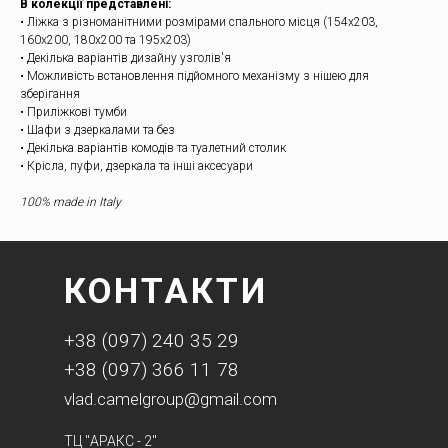
В колекції представлені:
• Ліжка з різноманітними розмірами спального місця (154х203,
160х200, 180х200 та 195х203)
• Декілька варіантів дизайну узголів'я
• Можливість встановлення підйомного механізму з нішею для
зберігання
• Приліжкові тумби
• Шафи з дзеркалами та без
• Декілька варіантів комодів та туалетний столик
• Крісла, пуфи, дзеркала та інші аксесуари
100% made in Italy
КОНТАКТИ
+38 (097) 240 35 29
+38 (097) 366 11 78
vlad.camelgroup@gmail.com
ТЦ "АРАКС - 2"