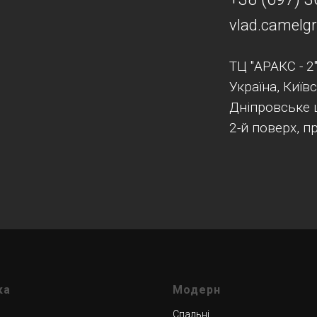
vlad.camel
ТЦ "АРАКС - 2
Україна, Київ
Дніпровське 
2-й поверх, п
ка
Модерн
Спальні