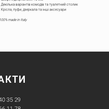
• Декілька варіантів комодів та туалетний столик
• Крісла, пуфи, дзеркала та інші аксесуари
100% made in Italy
АКТИ
40 35 29
66 11 78