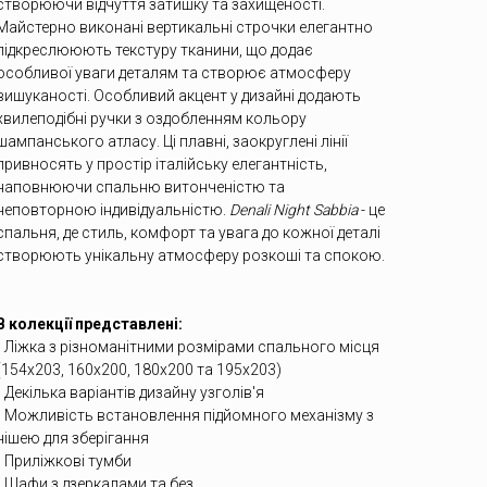
створюючи відчуття затишку та захищеності.
Майстерно виконані вертикальні строчки елегантно
підкреслююють текстуру тканини, що додає
особливої уваги деталям та створює атмосферу
вишуканості. Особливий акцент у дизайні додають
хвилеподібні ручки з оздобленням кольору
шампанського атласу. Ці плавні, заокруглені лінії
привносять у простір італійську елегантність,
наповнюючи спальню витонченістю та
неповторною індивідуальністю.
Denali Night Sabbia
- це
спальня, де стиль, комфорт та увага до кожної деталі
створюють унікальну атмосферу розкоші та спокою.
В колекції представлені:
• Ліжка з різноманітними розмірами спального місця
(154х203, 160х200, 180х200 та 195х203)
• Декілька варіантів дизайну узголів'я
• Можливість встановлення підйомного механізму з
нішею для зберігання
• Приліжкові тумби
• Шафи з дзеркалами та без