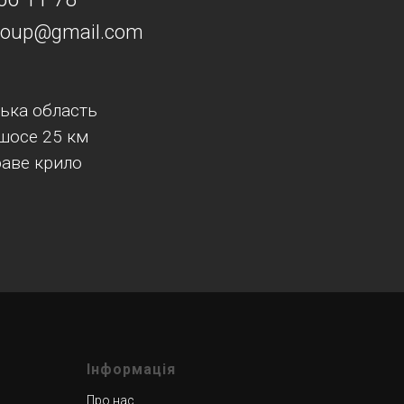
group@gmail.com
"
ська область
шосе 25 км
раве крило
Інформація
Про нас