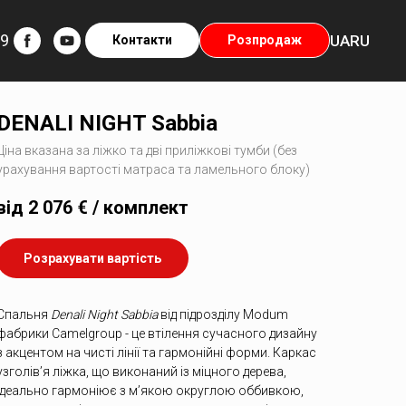
29
UA
RU
Контакти
Розпродаж
DENALI NIGHT Sabbia
Ціна вказана за ліжко та дві приліжкові тумби (без
урахування вартості матраса та ламельного блоку)
від 2 076 € / комплект
Розрахувати вартість
Спальня
Denali Night Sabbia
від підрозділу Modum
фабрики Camelgroup - це втілення сучасного дизайну
з акцентом на чисті лінії та гармонійні форми. Каркас
узголів’я ліжка, що виконаний із міцного дерева,
ідеально гармоніює з м’якою округлою оббивкою,