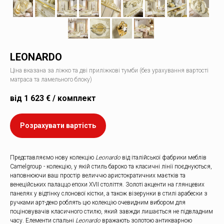
LEONARDO
Ціна вказана за ліжко та дві приліжкові тумби (без урахування вартості
матраса та ламельного блоку)
від 1 623 € / комплект
Розрахувати вартість
Представляємо нову колекцію
Leonardo
від італійської фабрики меблів
Camelgroup - колекцію, у якій стиль бароко та класичні лінії поєднуються,
наповнюючи ваш простір величчю аристократичних маєтків та
венеційських палаццо епохи XVII століття. Золоті акценти на глянцевих
панелях у відтінку слонової кістки, а також візерунки в стилі арабески з
ручками арт-деко роблять цю колекцію очевидним вибором для
поціновувачів класичного стилю, який завжди лишається не підвладним
часу. Елементи спальні
Leonardo
вражають золотою антикварною