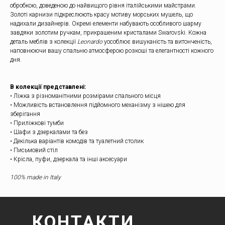
обробкою, доведеною до найвищого рівня італійськими майстрами.
Золоті карнизи підкреслюють красу мотиву морських мушель, що
надихали дизайнерів. Окремі елементи набувають особливого шарму
завдяки золотим ручкам, прикрашеним кристалами Swarovski. Кожна
деталь меблів з колекції
Leonardo
уособлює вишуканість та витонченість,
наповнюючи вашу спальню атмосферою розкоші та елегантності кожного
дня.
В колекції представлені:
• Ліжка з різноманітними розмірами спального місця
• Можливість встановлення підйомного механізму з нішею для
зберігання
• Приліжкові тумби
• Шафи з дзеркалами та без
• Декілька варіантів комодів та туалетний столик
• Письмовий стіл
• Крісла, пуфи, дзеркала та інші аксесуари
100% made in Italy
КОНТАКТИ