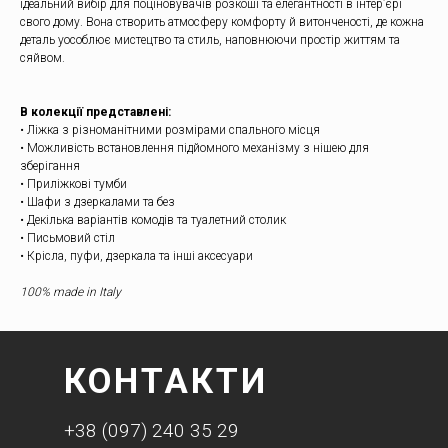
ідеальний вибір для поціновувачів розкоші та елегантності в інтер’єрі
свого дому. Вона створить атмосферу комфорту й витонченості, де кожна
деталь уособлює мистецтво та стиль, наповнюючи простір життям та
сяйвом.
В колекції представлені:
• Ліжка з різноманітними розмірами спального місця
• Можливість встановлення підйомного механізму з нішею для
зберігання
• Приліжкові тумби
• Шафи з дзеркалами та без
• Декілька варіантів комодів та туалетний столик
• Письмовий стіл
• Крісла, пуфи, дзеркала та інші аксесуари
100% made in Italy
КОНТАКТИ
+38 (097) 240 35 29