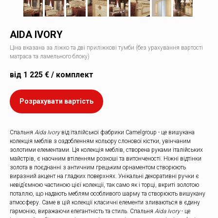
AIDA IVORY
Ціна вказана за ліжко та дві приліжкові тумби (без урахування вартості
матраса та ламельного блоку)
від 1 225 € / комплект
Розрахувати вартість
Спальня
Aida Ivory
від італійської фабрики Camelgroup - це вишукана
колекція меблів з оздобленням кольору слонової кістки, увінчаним
золотими елементами. Ця колекція меблів, створена руками італійських
майстрів, є наочним втіленням розкоші та витонченості. Ніжні відтінки
золота в поєднанні з античним грецьким орнаментом створюють
виразний акцент на гладких поверхнях. Унікальні декоративні ручки є
невід’ємною частиною цієї колекції, так само як і торці, вкриті золотою
поталлю, що надають меблям особливого шарму та створюють вишукану
атмосферу. Саме в цій колекції класичні елементи зливаються в єдину
гармонію, виражаючи елегантність та стиль. Спальня
Aida Ivory
- це