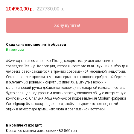
204960,00
р.
227730,00
р.
Хочу купить!
Скидка на выставочный образец
В наличии
Maia
- одна из семи ночных Плеяд, которые излучают свечение в
созвездии Тельца. Коллекция, которая носит это имя - лучший выбор для
человека разбирающегося в трендах современной мебельной индустрии.
Секрет спальни кроется в мягких серых тонах шпона серебристой березы
и элегантных ровных и округлых линиях. Выгнутые ножки и
металлический ручки добавляют коллекции элитарной изысканности, а
будто парящая над уровнем пола кровать дополняет общую интерьерную
композицию. Спальня
Maia Platinum
от подразделения Modum фабрики
Camelgroup была создана для того, чтобы предложить полноценный
отдых в атмосфере домашнего уюта и современной эстетики.
В комплект входит:
Кровать с мягким изголовьем - 83 560 грн