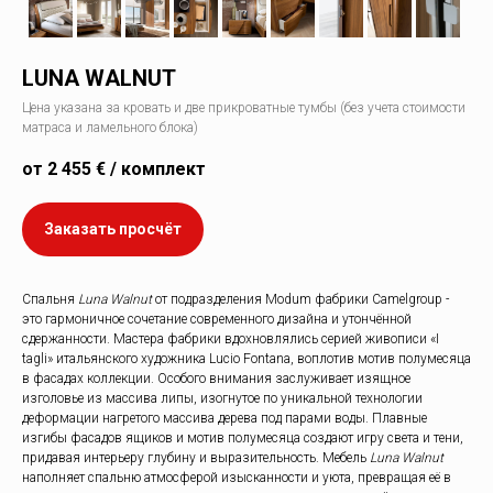
LUNA WALNUT
Цена указана за кровать и две прикроватные тумбы (без учета стоимости
матраса и ламельного блока)
от 2 455 € / комплект
Заказать просчёт
Спальня
Luna Walnut
от подразделения Modum фабрики Camelgroup -
это гармоничное сочетание современного дизайна и утончённой
сдержанности. Мастера фабрики вдохновлялись серией живописи «I
tagli» итальянского художника Lucio Fontana, воплотив мотив полумесяца
в фасадах коллекции. Особого внимания заслуживает изящное
изголовье из массива липы, изогнутое по уникальной технологии
деформации нагретого массива дерева под парами воды. Плавные
изгибы фасадов ящиков и мотив полумесяца создают игру света и тени,
придавая интерьеру глубину и выразительность. Мебель
Luna Walnut
наполняет спальню атмосферой изысканности и уюта, превращая её в